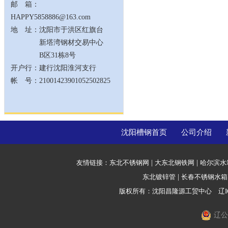
邮 箱：
HAPPY5858886@163.com
地 址：沈阳市于洪区红旗台
新塔湾钢材交易中心
B区31栋8号
开户行：建行沈阳淮河支行
帐 号：21001423901052502825
沈阳槽钢首页
公司介绍
友情链接：
东北不锈钢网
|
大东北钢铁网
|
哈尔滨水
东北镀锌管
|
长春不锈钢水箱
版权所有：沈阳昌隆源工贸中心
辽I
辽公网